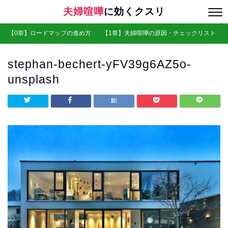
夫婦喧嘩
に効くクスリ
【0章】ロードマップの進め方
【1章】夫婦喧嘩の原因・チェックリスト
stephan-bechert-yFV39g6AZ5o-
unsplash