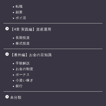
転職
副業
ポイ活
【4章 実践編】資産運用
長期投資
株式投資
【0章】ロードマップの進
め方
【番外編】お金の豆知識
手順解説
【1章】夫婦喧嘩の原因・チ
お金の制度
ェックリスト
ボーナス
小遣い稼ぎ
【2章】お金の力 ロードマ
銀行
ップ
未分類