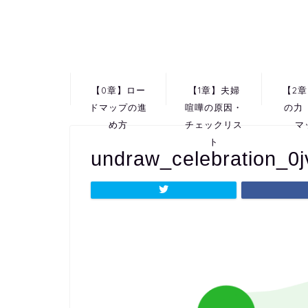
【0章】ロー
【1章】夫婦
【2
ドマップの進
喧嘩の原因・
の力
め方
チェックリス
マ
ト
undraw_celebration_0j