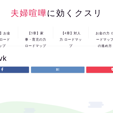
夫婦喧嘩
に効くクスリ
章】お金
【3章】家
【4章】対人
お金の力 
 ロード
事・育児の力
力 ロードマッ
ードマッ
ップ
ロードマップ
プ
の進め方
vk