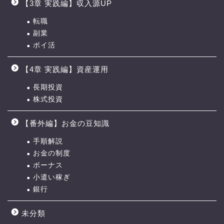
【3章 実践編】収入源UP
転職
副業
ポイ活
【4章 実践編】資産運用
長期投資
株式投資
【0章】ロードマップの進
め方
【番外編】お金の豆知識
手順解説
【1章】夫婦喧嘩の原因・チ
お金の制度
ェックリスト
ボーナス
小遣い稼ぎ
【2章】お金の力 ロードマ
銀行
ップ
未分類