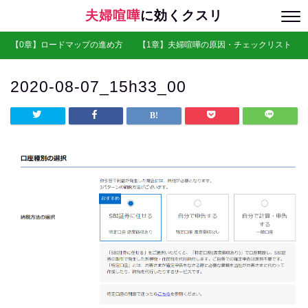
夫婦喧嘩
に効くクスリ
【0章】ロードマップの進め方
【1章】夫婦喧嘩の原因・チェックリスト
2020-08-07_15h33_00