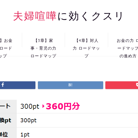
夫婦喧嘩
に効くクスリ
章】お金
【3章】家
【4章】対人
お金の力 
 ロード
事・育児の力
力 ロードマッ
ードマッ
ップ
ロードマップ
プ
の進め方