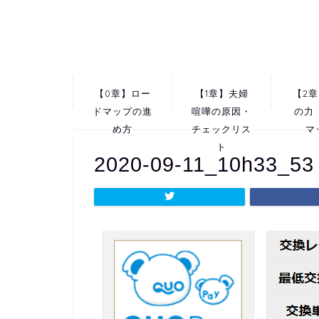
【0章】ロー
【1章】夫婦
【2
ドマップの進
喧嘩の原因・
の力
め方
チェックリス
マ
ト
2020-09-11_10h33_53