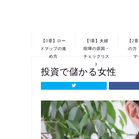
【0章】ロー
【1章】夫婦
【2
ドマップの進
喧嘩の原因・
の力
め方
チェックリス
マ
ト
投資で儲かる女性