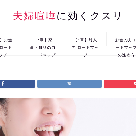
夫婦喧嘩
に効くクスリ
章】お金
【3章】家
【4章】対人
お金の力 
 ロード
事・育児の力
力 ロードマッ
ードマッ
ップ
ロードマップ
プ
の進め方