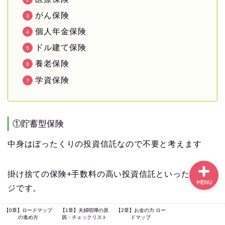
がん保険
個人年金保険
【0章】ロードマップの進
ドル建て保険
め方
養老保険
【1章】夫婦喧嘩の原因・チ
学資保険
ェックリスト
【2章】お金の力 ロードマ
①貯蓄型保険
ップ
中身はぼったくりの投資信託なので不要と考えます。
掛け捨ての保険+手数料の高い投資信託といったイメー
MENU
ジです。
【0章】ロードマップ
【1章】夫婦喧嘩の原
【2章】お金の力 ロー
掛け捨ての保険に入り、手数料の低い投資信託をやる
の進め方
因・チェックリスト
ドマップ