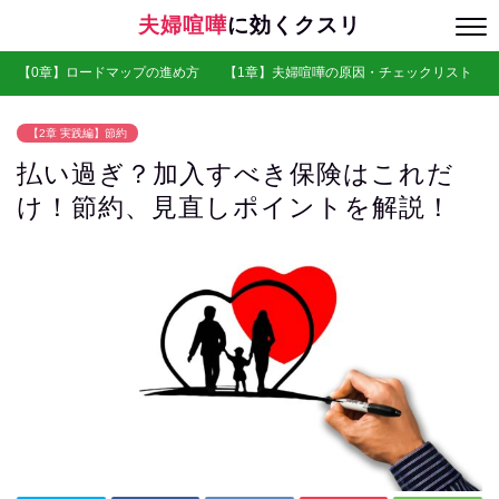
夫婦喧嘩
に効くクスリ
【0章】ロードマップの進め方
【1章】夫婦喧嘩の原因・チェックリスト
【2章 実践編】節約
払い過ぎ？加入すべき保険はこれだ
け！節約、見直しポイントを解説！